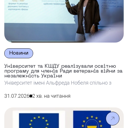
Новини
Університет та КШДУ реалізували освітню
програму для членів Ради ветеранів війни за
незалежність України
Університет імені Альфреда Нобеля спільно з
КШДУ реалізував освітню програму для членів
Ради ветеранів війни за незалежність України,
31.07.2026
2 хв. на читання
спрямовану на розвиток їхніх навичок у сфері
публічного управління та залучення до
формування державних політик.