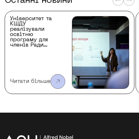
Останні новини
Університет та
КШДУ
реалізували
освітню
програму для
членів Ради
ветеранів
війни за
незалежність
України
Читати більше