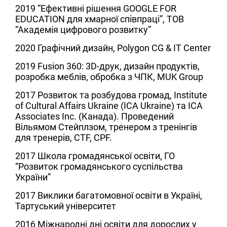
2019
“Ефективні рішення GOOGLE FOR
EDUCATION для хмарної співпраці”, ТОВ
“Академія цифрового розвитку”
2020
Графічний дизайн, Polygon CG & IT Center
2019
Fusion 360: 3D-друк, дизайн продуктів,
розробка меблів, обробка з ЧПК, MUK Group
2017
Розвиток та розбудова громад,
Institute
of Cultural Affairs Ukraine
(ICA Ukraine) та ICA
Associates Inc. (Канада). Проведений
Вільямом Стейплзом, тренером з тренінгів
для тренерів, CTF, CPF.
2017
Школа громадянської освіти, ГО
“Розвиток громадянського суспільства
України”
2017
Виклики багатомовної освіти в Україні,
Тартуський університет
2016
Міжнародні дні освіти для дорослих у