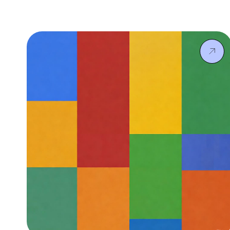
програму міжнародної мобільності. Мене звати
Коврова Єва, я з групи ФЛ-22-2, навчаюся на 4
курсі за спеціальністю «Філологія: Переклад
(англійська)». Впродовж осіннього семестру
2025-26 навчального року я перебувала за
програмою Erasmus+ в університеті Кадіса,
Іспанія. Одразу хочу сказати, що це дуже
класний досвід. Постійна практика іноземних
[…]