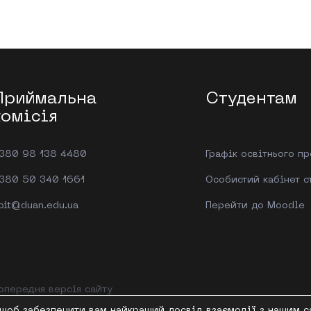
Приймальна
Студентам
комісія
380 98 138 4480
Графік освітнього п
380 50 340 1661
Особистий кабінет с
bit@duan.edu.ua
Перейти до Moodle
опередня версія сайту
щоб забезпечити вам найкращий досвід взаємодії з нашим с