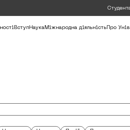
Студент
ності
Вступ
Наука
Міжнародна діяльність
Про Унів