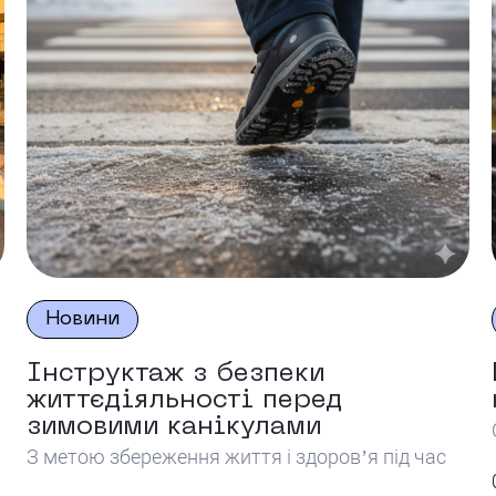
Новини
Інструктаж з безпеки
життєдіяльності перед
зимовими канікулами
З метою збереження життя і здоров’я під час
зимових канікул, святкових днів та в умовах