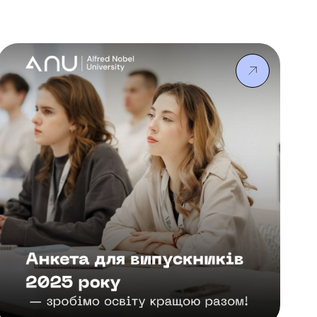
міжнародної мобільності. “Цього семестру я
навчаюся у Стамбульському університеті
Айдин за програмою академічної мобільності
“Семестр за кордоном”, за спеціальністю
“Англійська мова і література”, тож навчання
продовжується у звичному напрямі.
Університет дуже великий, тут навчається
понад 50 тисяч студентів, серед яких багато […]