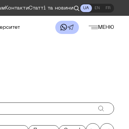
ам
Контакти
Статті та новини
UA
EN
FR
ерситет
МЕНЮ