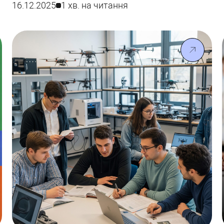
воєнного стану просимо дотримуватися
16.12.2025
1 хв. на читання
правил безпеки.