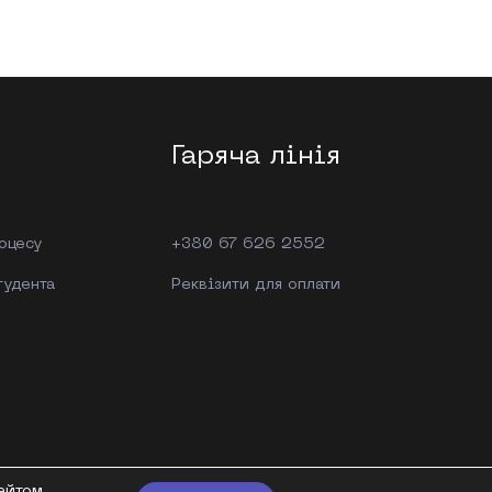
Гаряча лінія
роцесу
+380 67 626 2552
тудента
Реквізити для оплати
айтом.