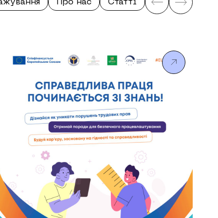
тажування
Про нас
Статті
Студенти