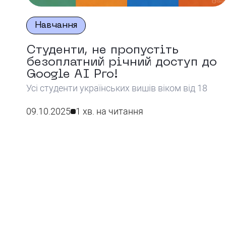
Навчання
Студенти, не пропустіть
безоплатний річний доступ до
Google AI Pro!
Усі студенти українських вишів віком від 18
років, включно зі студентами Університету імен
Альфреда Нобеля, мають змогу отримати
09.10.2025
1 хв. на читання
безоплатну річну підписку на потужний набір
інструментів штучного інтелекту Google AI Pro.
Ця ініціатива, що реалізується за підтримки
Міністерства цифрової трансформації та
Міністерства освіти і науки України, відкриває
доступ до передових технологій, які
допоможуть у навчанні, наукових […]