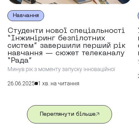
Навчання
Студенти нової спеціальності
“Інжиніринг безпілотних
систем” завершили перший рік
навчання — сюжет телеканалу
“Рада”
і
Минув рік з моменту запуску інноваційної
освітньої програми “Інжиніринг безпілотних
систем” в Університеті імені Альфреда Нобеля.
26.06.2025
1 хв. на читання
Цьогоріч телеканал “Рада” підготував
відеосюжет, присвячений першим результатам
навчання студентів нової спеціальності. У відео
студенти діляться враженнями від навчання,
Переглянути більше
розповідають про набуті знання та практичні
навички, зокрема у сфері проектування,
тестування й експлуатації безпілотних апаратів.
Викладачі наголошують на важливості […]