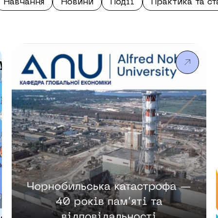
Навчання
Новини
Події
Практика та с