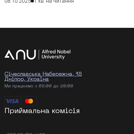
08.10.2025
1 хв. на читання
імені Альфреда Нобеля. Ця ініціатива,
започаткована Дніпровським міським
об’єднанням «Просвіта» ім. Тараса Шевченка за
підтримки Дніпровської міської ради, надає
безкоштовну психологічну допомогу внутрішньо
переміщеним особам (ВПО). Проєкт став
можливим завдяки перемозі в конкурсі, що
фінансується з […]
Січеславська Набережна, 18
Дніпро, Україна
Ми працюємо з 08:00 до 20:00
Приймальна комісія