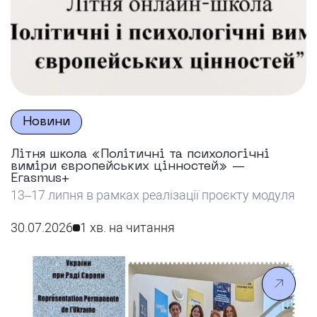
Новини
Літня школа «Політичні та психологічні
виміри європейських цінностей» —
Erasmus+
13–17 липня в рамках реалізації проєкту модуля
Еразмус+ Жан Моне SPEV «Соціально-
психологічні аспекти європейських цінностей в
30.07.2026
1 хв. на читання
контексті воєнного стану в Україні» на базі
Університету імені Альфреда Нобеля було
проведено Літню школу «Політичні та
психологічні виміри європейських цінностей».
Перший день був присвячений огляду сучасних