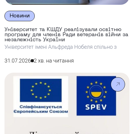
Новини
Університет та КШДУ реалізували освітню
програму для членів Ради ветеранів війни за
незалежність України
Університет імені Альфреда Нобеля спільно з
КШДУ реалізував освітню програму для членів
Ради ветеранів війни за незалежність України,
31.07.2026
2 хв. на читання
спрямовану на розвиток їхніх навичок у сфері
публічного управління та залучення до
формування державних політик.