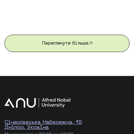
простір живого діалогу з людьми, які
представляють Україну на міжнародному рівні.
Цьогорічна програма літнього стажування від
Університету імені Альфреда Нобеля та Центру
франкомовних програм вже завершилася. Після
трьох насичених тижнів студенти повернулися
додому з новими […]
Переглянути більше
Січеславська Набережна, 18
Дніпро, Україна