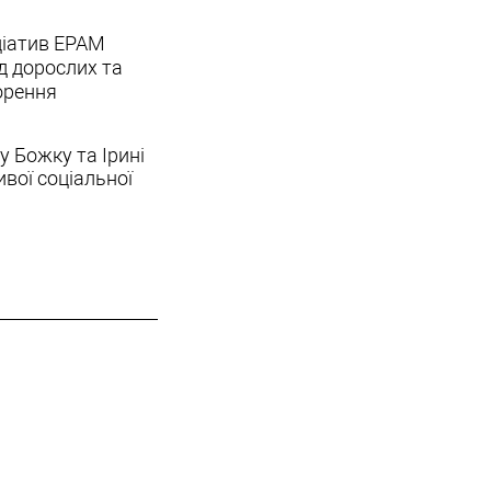
ціатив EPAM
ед дорослих та
ворення
у Божку та Ірині
ивої соціальної