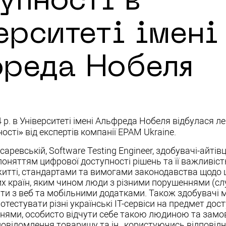
упності в
ерситеті імені
реда Нобеля
 р. в Університеті імені Альфреда Нобеля відбулася л
ості» від експертів компанії ЕРАМ Ukraine.
саревській, Software Testing Engineer, здобувачі-айтів
оняттям цифрової доступності рішень та її важливіст
итті, стандартами та вимогами законодавства щодо 
их країн, яким чином люди з різними порушеннями (слух
и з веб та мобільними додатками. Також здобувачі 
отестувати різні українські ІТ-сервіси на предмет дос
нями, особисто відчути себе такою людиною та замо
повідомлення товаришу та ін., користуючись відповід