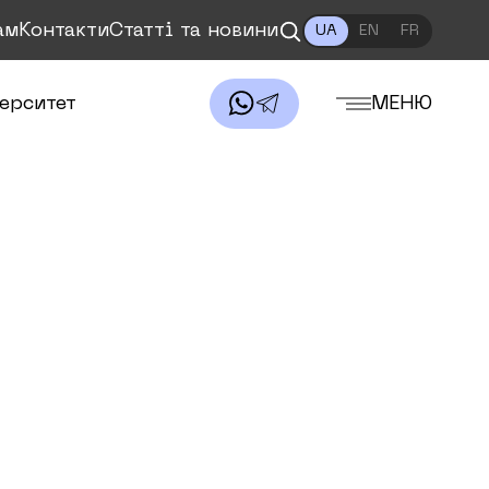
ам
Контакти
Статті та новини
UA
EN
FR
ерситет
МЕНЮ