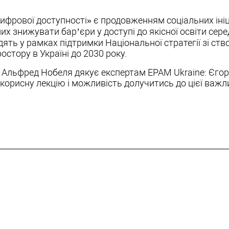
ифрової доступності» є продовженням соціальних іні
них знижувати бар’єри у доступі до якісної освіти сер
дять у рамках підтримки Національної стратегії зі ст
остору в Україні до 2030 року.
і Альфред Нобеля дякує експертам EPAM Ukraine: Єгор
 корисну лекцію і можливість долучитись до цієї важл