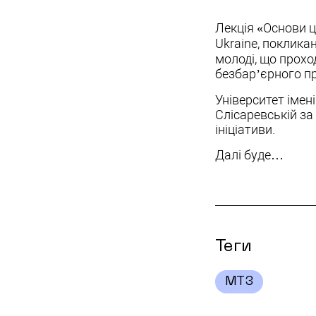
Лекція «Основи ц
Ukraine, поклика
молоді, що прохо
безбар’єрного пр
Університет імен
Слісаревській за
ініціативи.
Далі буде…
Теги
МТЗ