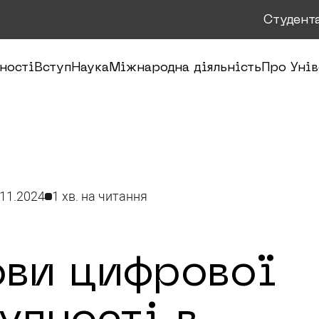
Студент
ності
Вступ
Наука
Міжнародна діяльність
Про Унів
.11.2024
1 хв. на читання
ви цифрової