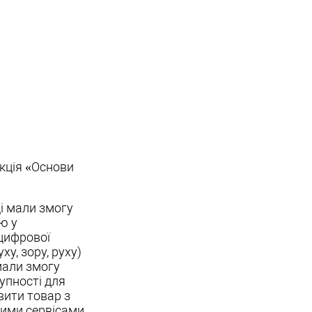
екція «Основи
ці мали змогу
ю у
цифрової
у, зору, руху)
мали змогу
тупності для
вити товар з
ними сервісами.