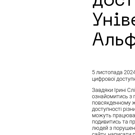
дост
Унів
Альф
5 листопада 2024
цифрової доступн
Завдяки Ірині Слі
ознайомитись з п
повсякденному ж
доступності різн
можуть працюват
подивитись та пр
людей з порушен
сайту, написати 