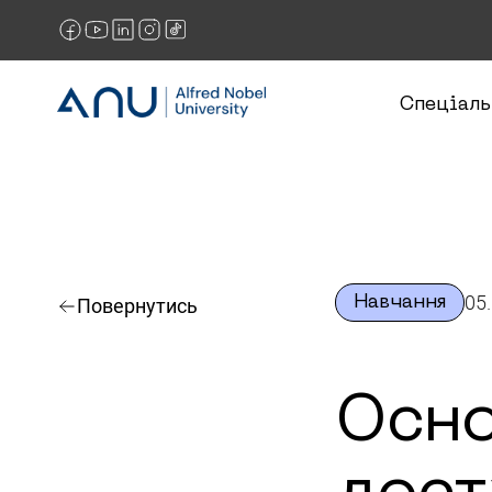
Спеціаль
05
Навчання
Повернутись
Осно