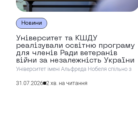
Новини
Університет та КШДУ
реалізували освітню програму
для членів Ради ветеранів
війни за незалежність України
Університет імені Альфреда Нобеля спільно з
КШДУ реалізував освітню програму для членів
Ради ветеранів війни за незалежність України,
31.07.2026
2 хв. на читання
спрямовану на розвиток їхніх навичок у сфері
публічного управління та залучення до
формування державних політик.