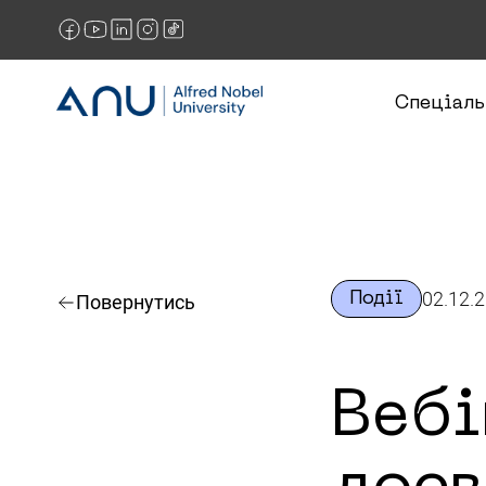
Спеціаль
02.12.
Події
Повернутись
Вебі