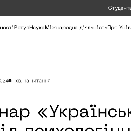
Студент
ності
Вступ
Наука
Міжнародна діяльність
Про Унів
2024
1 хв. на читання
нар «Українсь