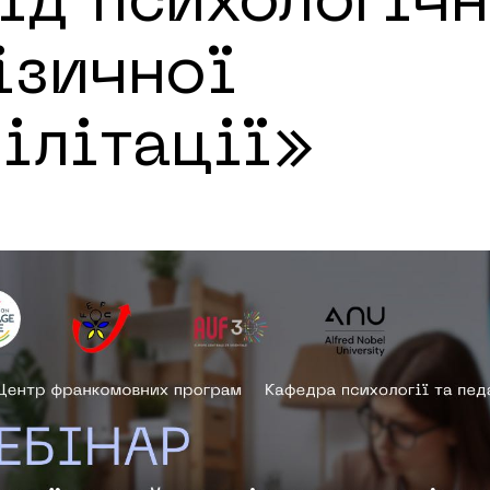
ід психологічн
ізичної
ілітації»