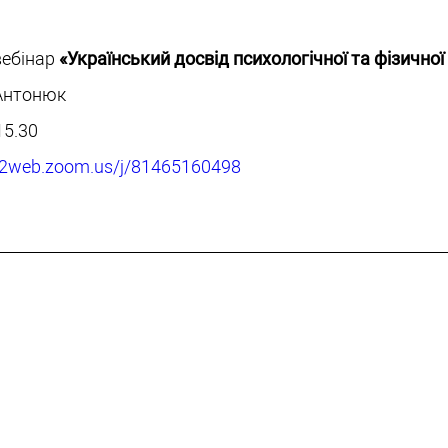
вебінар
«Український досвід психологічної та фізичної 
 Антонюк
15.30
s02web.zoom.us/j/81465160498