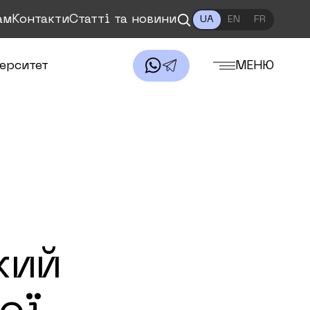
ам
Контакти
Статті та новини
UA
EN
FR
ерситет
МЕНЮ
кий