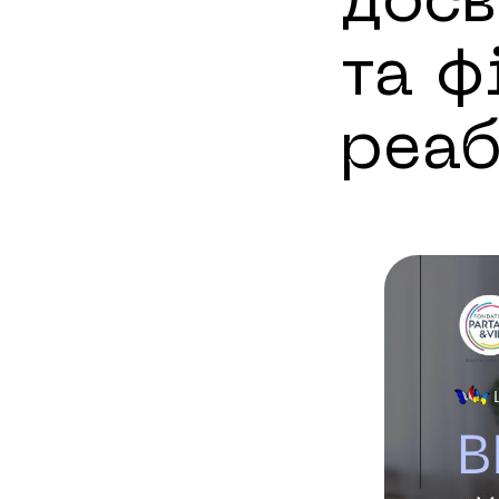
досв
та ф
реаб