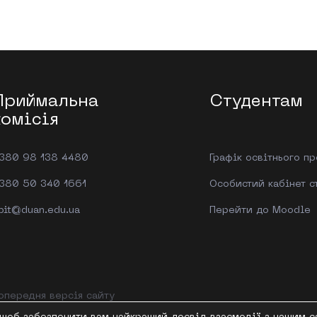
Приймальна
Студентам
комісія
380 98 138 4480
Графік освітнього п
380 50 340 1661
Особистий кабінет с
bit@duan.edu.ua
Перейти до Moodle
опередня версія сайту