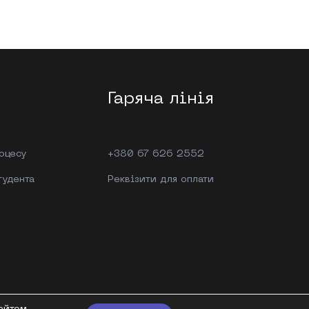
Гаряча лінія
роцесу
+380 67 626 2552
тудента
Реквізити для оплати