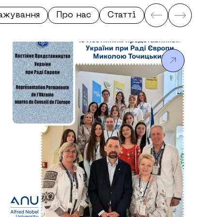
тажування
Про нас
Статті
Студенти