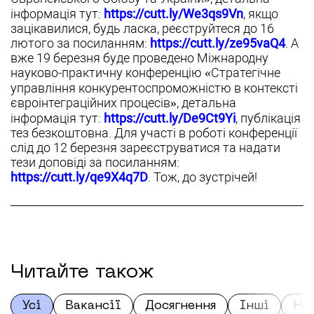
інформація тут:
https://cutt.ly/We3qs9Vn
, якщо
зацікавилися, будь ласка, реєструйтеся до 16
лютого за посиланням:
https://cutt.ly/ze95vaQ4
. А
вже 19 березня буде проведено Міжнародну
науково-практичну конференцію «Стратегічне
управління конкурентоспроможністю в контексті
євроінтеграційних процесів», детальна
інформація тут:
https://cutt.ly/De9Ct9Yi
, публікація
тез безкоштовна. Для участі в роботі конференції
слід до 12 березня зареєструватися та надати
тези доповіді за посиланням:
https://cutt.ly/qe9X4q7D
. Тож, до зустрічей!
Читайте також
Усі
Вакансії
Досягнення
Інші
На