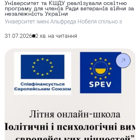
Університет та КШДУ реалізували освітню
програму для членів Ради ветеранів війни за
незалежність України
Університет імені Альфреда Нобеля спільно з
КШДУ реалізував освітню програму для членів
Ради ветеранів війни за незалежність України,
31.07.2026
2 хв. на читання
спрямовану на розвиток їхніх навичок у сфері
публічного управління та залучення до
формування державних політик.