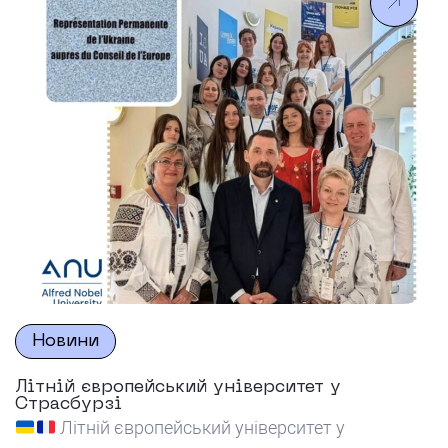
психологічні виміри європейських цінностей».
Перший день був присвячений огляду сучасних
європейських студій. Кандидат політичних наук,
доцент Ганна Щолокова окреслила поточний стан
справ […]
Новини
Літній європейський університет у
Страсбурзі
Літній європейський університет у