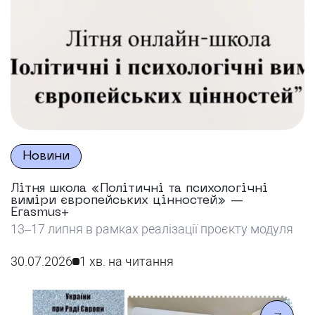
Новини
Літня школа «Політичні та психологічні
виміри європейських цінностей» —
Erasmus+
13–17 липня в рамках реалізації проєкту модуля
Еразмус+ Жан Моне SPEV «Соціально-
психологічні аспекти європейських цінностей в
30.07.2026
1 хв. на читання
контексті воєнного стану в Україні» на базі
Університету імені Альфреда Нобеля було
проведено Літню школу «Політичні та