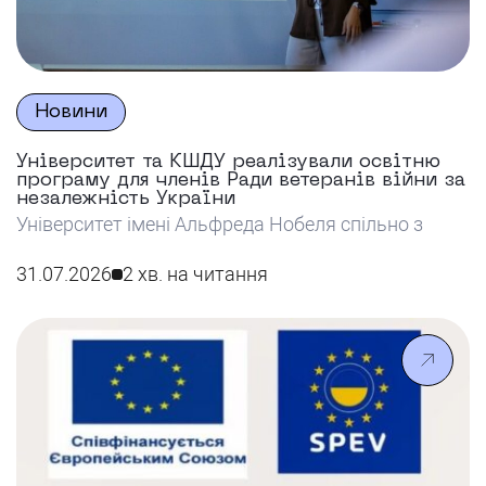
Новини
Університет та КШДУ реалізували освітню
програму для членів Ради ветеранів війни за
незалежність України
Університет імені Альфреда Нобеля спільно з
КШДУ реалізував освітню програму для членів
Ради ветеранів війни за незалежність України,
31.07.2026
2 хв. на читання
спрямовану на розвиток їхніх навичок у сфері
публічного управління та залучення до
формування державних політик.