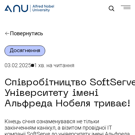
Повернутись
Досягнення
03.02.2025
1 хв. на читання
Співробітництво SoftServ
Університету імені
Альфреда Нобеля триває!
Кінець січня ознаменувався не тільки
закінченням канікул, а візитом провідної ІТ
компанії SoftServe до університету імені Альфреда