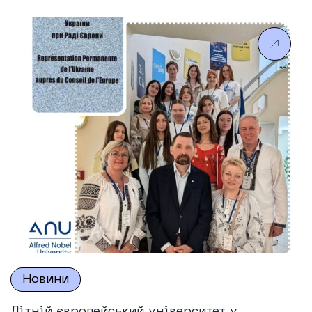
контексті воєнного стану в Україні» на базі
Університету імені Альфреда Нобеля було
проведено Літню школу «Політичні та
психологічні виміри європейських цінностей».
Перший день був присвячений огляду сучасних
європейських студій. Кандидат політичних наук,
доцент Ганна Щолокова окреслила поточний стан
справ […]
Новини
Літній європейський університет у