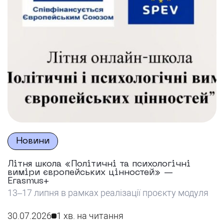
Новини
Літня школа «Політичні та психологічні
виміри європейських цінностей» —
Erasmus+
13–17 липня в рамках реалізації проєкту модуля
Еразмус+ Жан Моне SPEV «Соціально-
психологічні аспекти європейських цінностей в
30.07.2026
1 хв. на читання