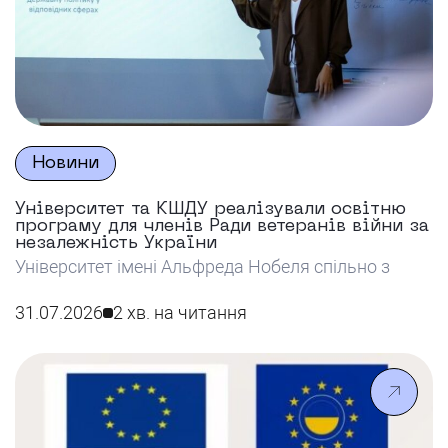
Новини
Університет та КШДУ реалізували освітню
програму для членів Ради ветеранів війни за
незалежність України
Університет імені Альфреда Нобеля спільно з
КШДУ реалізував освітню програму для членів
Ради ветеранів війни за незалежність України,
31.07.2026
2 хв. на читання
спрямовану на розвиток їхніх навичок у сфері
публічного управління та залучення до
формування державних політик.