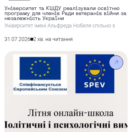
Університет та КШДУ реалізували освітню
програму для членів Ради ветеранів війни за
незалежність України
Університет імені Альфреда Нобеля спільно з
КШДУ реалізував освітню програму для членів
Ради ветеранів війни за незалежність України,
31.07.2026
2 хв. на читання
спрямовану на розвиток їхніх навичок у сфері
публічного управління та залучення до
формування державних політик.