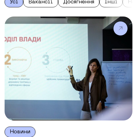
Усі
Вакансії
Досягнення
Інші
На
Новини