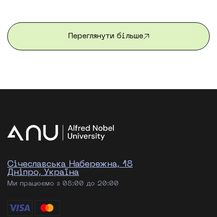
Університету імені Альфреда Нобеля та Центру
франкомовних програм вже завершилася. Після
трьох насичених тижнів студенти повернулися
додому з новими […]
Переглянути більше
Січеславська Набережна, 18
Дніпро, Україна
Ми працюємо з 08:00 до 20:00