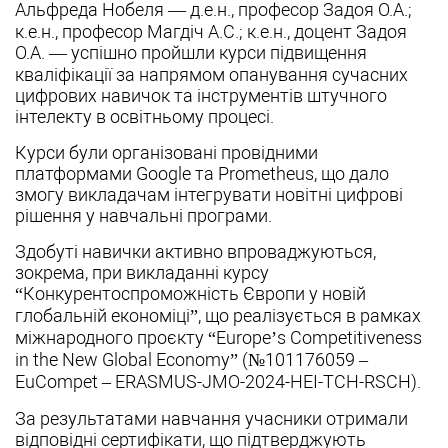
Альфреда Нобеля — д.е.н., професор Задоя О.А.;
к.е.н., професор Магдіч А.С.; к.е.н., доцент Задоя
О.А. — успішно пройшли курси підвищення
кваліфікації за напрямом опанування сучасних
цифрових навичок та інструментів штучного
інтелекту в освітньому процесі.
Курси були організовані провідними
платформами Google та Prometheus, що дало
змогу викладачам інтегрувати новітні цифрові
рішення у навчальні програми.
Здобуті навички активно впроваджуються,
зокрема, при викладанні курсу
“Конкурентоспроможність Європи у новій
глобальній економіці”, що реалізується в рамках
міжнародного проєкту “Europe’s Competitiveness
in the New Global Economy” (№101176059 –
EuCompet – ERASMUS-JMO-2024-HEI-TCH-RSCH).
За результатами навчання учасники отримали
відповідні сертифікати, що підтверджують