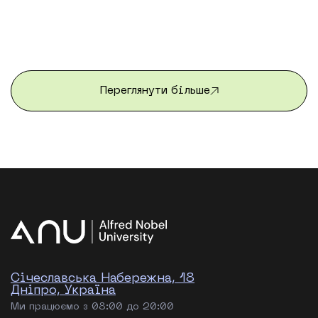
представляють Україну на міжнародному рівні.
Цьогорічна програма літнього стажування від
Університету імені Альфреда Нобеля та Центру
франкомовних програм вже завершилася. Після
трьох насичених тижнів студенти повернулися
додому з новими […]
Переглянути більше
Січеславська Набережна, 18
Дніпро, Україна
Ми працюємо з 08:00 до 20:00