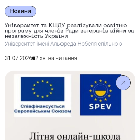
Новини
Університет та КШДУ реалізували освітню
програму для членів Ради ветеранів війни за
незалежність України
Університет імені Альфреда Нобеля спільно з
КШДУ реалізував освітню програму для членів
Ради ветеранів війни за незалежність України,
31.07.2026
2 хв. на читання
спрямовану на розвиток їхніх навичок у сфері
публічного управління та залучення до
формування державних політик.