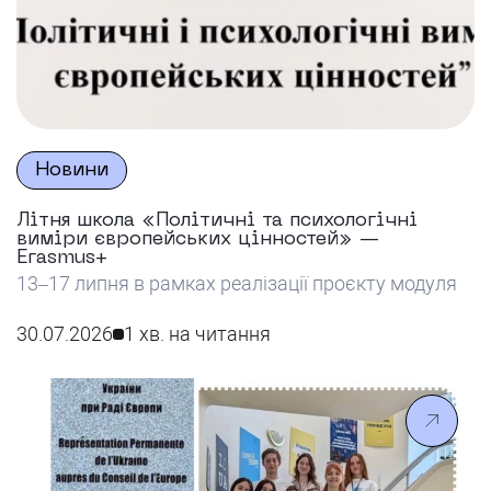
Новини
Літня школа «Політичні та психологічні
виміри європейських цінностей» —
Erasmus+
13–17 липня в рамках реалізації проєкту модуля
Еразмус+ Жан Моне SPEV «Соціально-
психологічні аспекти європейських цінностей в
30.07.2026
1 хв. на читання
контексті воєнного стану в Україні» на базі
Університету імені Альфреда Нобеля було
проведено Літню школу «Політичні та
психологічні виміри європейських цінностей».
Перший день був присвячений огляду сучасних
європейських студій. Кандидат політичних наук,